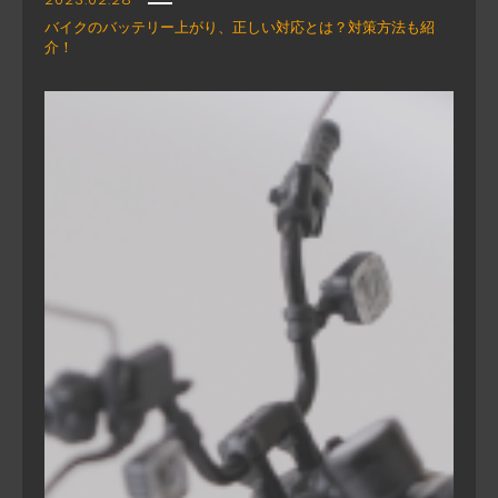
バイクのバッテリー上がり、正しい対応とは？対策方法も紹
介！