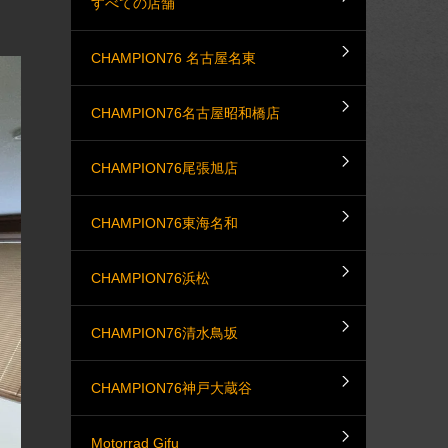
すべての店舗
CHAMPION76 名古屋名東
CHAMPION76名古屋昭和橋店
CHAMPION76尾張旭店
CHAMPION76東海名和
CHAMPION76浜松
CHAMPION76清水鳥坂
CHAMPION76神戸大蔵谷
Motorrad Gifu