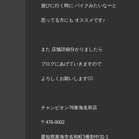
遊びに行く時に バイクみたいなーと
思ってる方にも オススメです♪
また 店舗詳細分かりましたら
ブログにあげていきますので
よろしくお願いします🙇‍♀️
チャンピオン
76
東海名和店
〒
476-0002
愛知県東海市名和町
3
番割中
31-1