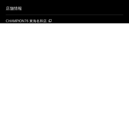
店舗情報
CHAMPION76 東海名和店
CHAMPION76 神戸大蔵谷店
CHAMPION76 清水鳥坂店
CHAMPION76 名古屋昭和橋店
CHAMPION76 大垣店
CHAMPION76 岡崎昭和町店
CHAMPION76 尾張旭店
BMW Motorrad Gifu
CHAMPION76 名古屋名東
お知らせ
入荷情報
お問い合わせ
株式会社チャンピオン76について
プライバシーポリシー