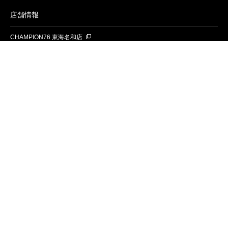
店舗情報
CHAMPION76 東海名和店
CHAMPION76 神戸大蔵谷店
CHAMPION76 清水鳥坂店
CHAMPION76 名古屋昭和橋店
CHAMPION76 大垣店
CHAMPION76 岡崎昭和町店
CHAMPION76 尾張旭店
BMW Motorrad Gifu
CHAMPION76 名古屋名東
お知らせ
入荷情報
お問い合わせ
株式会社チャンピオン76について
プライバシーポリシー