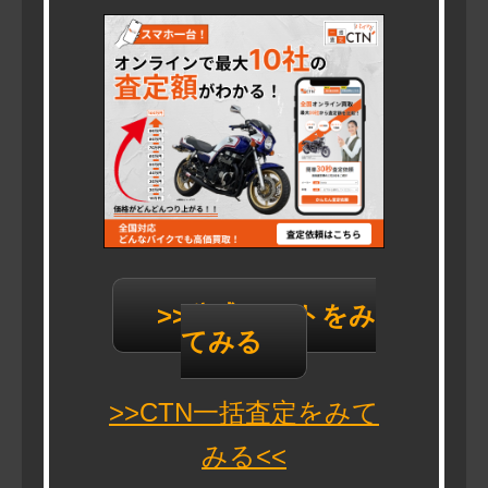
>>公式サイトをみ
てみる
>>CTN一括査定をみて
みる<<