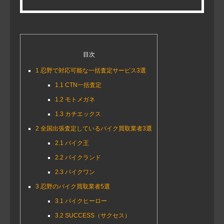
目次
1
忍野で対応可能な一括査定サービス3選
1.1
CTN一括査定
1.2
モトメガネ
1.3
カチエックス
2
全国出張査定しているバイク買取業者3選
2.1
バイク王
2.2
バイクランド
2.3
バイクワン
3
忍野のバイク買取業者5選
3.1
バイクヒーロー
3.2
SUCCESS（サクセス）