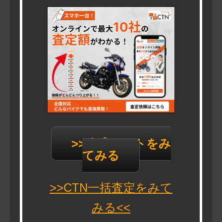
>>公式サイトをみ
てみる
>>CTN一括査定をみて
みる<<