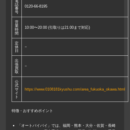
電
話
0120-66-8195
番
号
営
業
10:00〜20:00 (引取りは21:00まで対応)
時
間
定
休
−
日
出
張
−
買
取
公
式
サ
https://www.0108181kyushu.com/area_fukuoka_okawa.html
イ
ト
特徴・おすすめポイント
「オートバイバイ」では、福岡・熊本・大分・佐賀・長崎