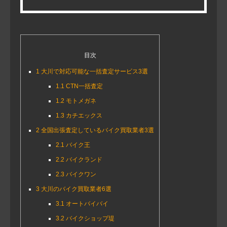
目次
1
大川で対応可能な一括査定サービス3選
1.1
CTN一括査定
1.2
モトメガネ
1.3
カチエックス
2
全国出張査定しているバイク買取業者3選
2.1
バイク王
2.2
バイクランド
2.3
バイクワン
3
大川のバイク買取業者6選
3.1
オートバイバイ
3.2
バイクショップ堤