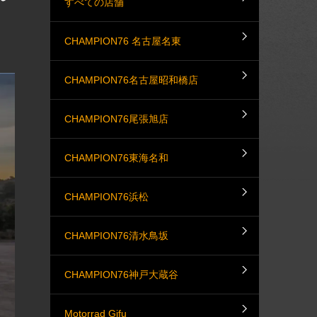
すべての店舗
CHAMPION76 名古屋名東
CHAMPION76名古屋昭和橋店
CHAMPION76尾張旭店
CHAMPION76東海名和
CHAMPION76浜松
CHAMPION76清水鳥坂
CHAMPION76神戸大蔵谷
Motorrad Gifu