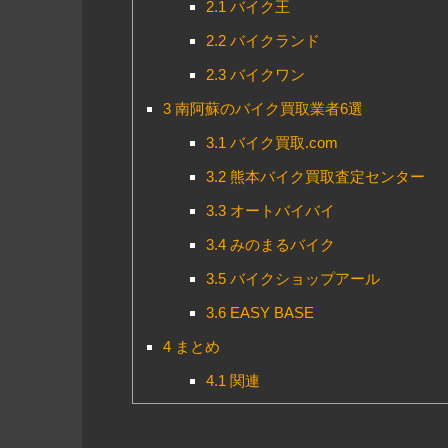
2.1
バイク王
2.2
バイクランド
2.3
バイクワン
3
南阿蘇のバイク買取業者6選
3.1
バイク買取.com
3.2
熊本バイク買取査定センター
3.3
オートバイバイ
3.4
みのまるバイク
3.5
バイクショップアール
3.6
EASY BASE
4
まとめ
4.1
関連