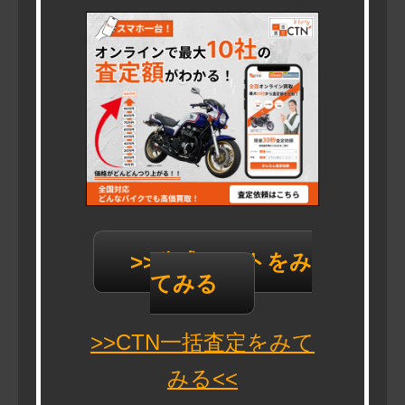
>>公式サイトをみ
てみる
>>CTN一括査定をみて
みる<<