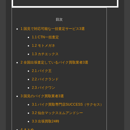
目次
1
国見で対応可能な一括査定サービス3選
1.1
CTN一括査定
1.2
モトメガネ
1.3
カチエックス
2
全国出張査定しているバイク買取業者3選
2.1
バイク王
2.2
バイクランド
2.3
バイクワン
3
国見のバイク買取業者3選
3.1
バイク買取専門店SUCCESS（サクセス）
3.2
仙台マックスエムアンドシー
3.3
出張買取24時
4
まとめ