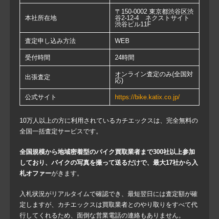
〒150-0002 東京都渋谷区渋
本社所在地
谷2-12-4 ネクストサイト
渋谷ビル11F
査定申し込み方法
WEB
受付時間
24時間
オンライン査定のみ(全国対
出張査定
応)
公式サイト
https://bike.katix.co.jp/
10万人以上の方に利用されているカチエックスは、完全無料の
全国一括査定サービスです。
全国規模から地域密着型のバイク買取業者まで300社以上参加
しており、バイクの写真を撮って送るだけで、最大17社から入
札オファー
がきます。
入札状況がリアルタイムで確認でき、最短翌日には査定額が確
定しますが、カチエックスは買取業者とのやり取りをすべて代
行してくれるため、面倒な営業電話の連絡もありません。