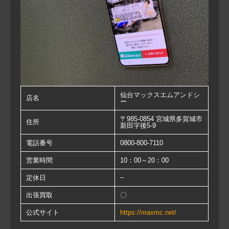
仙台マックスエムアンドシ
店名
ー
〒985-0854 宮城県多賀城市
住所
新田字後5-9
電話番号
0800-800-7110
営業時間
10：00～20：00
定休日
−
出張買取
〇
公式サイト
https://maxmc.net/