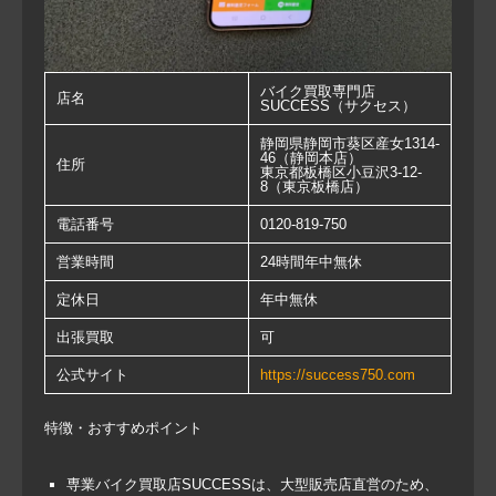
バイク買取専門店
店名
SUCCESS（サクセス）
静岡県静岡市葵区産女1314-
46（静岡本店）
住所
東京都板橋区小豆沢3-12-
8（東京板橋店）
電話番号
0120-819-750
営業時間
24時間年中無休
定休日
年中無休
出張買取
可
公式サイト
https://success750.com
特徴・おすすめポイント
専業バイク買取店SUCCESSは、大型販売店直営のため、