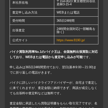
〒154-0023 東京都世田谷区
本社所在地
若林3-15-4
査定申し込み方法
WEBまたは電話
受付時間
365日24時間
24時間全国対応(一部離島を
出張査定
除く)
公式サイト
https://www.8190.jp/
バイク買取利用率No.1のバイク王は、全国無料出張買取に対応
しており、WEBまたは電話から査定申し込みが可能
です。
申し込みは365日24時間受付ており、翌日(基本9:00～21:00)ま
でに折り返しの電話がきます。
バイクに詳しいバイクライフアドバイザーが、自宅まで査定し
に来てくれますが、査定金額に納得できず、商談が成立しなく
ても出張料や査定料などは無料です。
査定金額に承諾したら買取証明書をもらい取引完了ですが、名