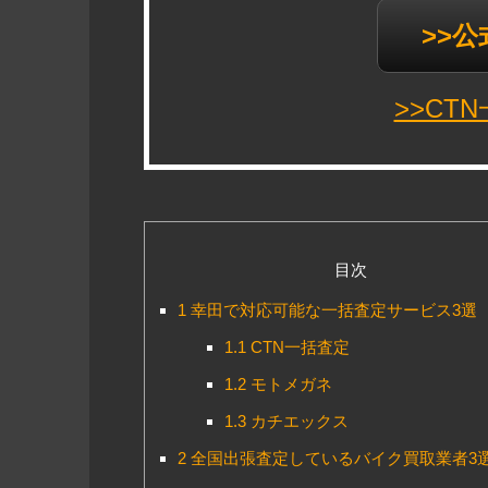
>>
>>CT
目次
1
幸田で対応可能な一括査定サービス3選
1.1
CTN一括査定
1.2
モトメガネ
1.3
カチエックス
2
全国出張査定しているバイク買取業者3