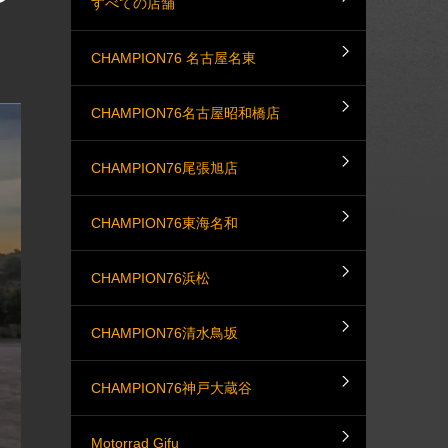
すべての店舗
CHAMPION76 名古屋名東
CHAMPION76名古屋昭和橋店
CHAMPION76尾張旭店
CHAMPION76東海名和
CHAMPION76浜松
CHAMPION76清水鳥坂
CHAMPION76神戸大蔵谷
Motorrad Gifu