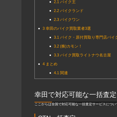
2.1
バイク王
2.2
バイクランド
2.3
バイクワン
3
幸田のバイク買取業者3選
3.1
バイク・原付買取り専門店バイ
3.2
(株)カモン！
3.3
バイク買取ライトナウ名古屋
4
まとめ
4.1
関連
幸田で対応可能な一括査定
ここからは全国で対応可能な一括査定サービスについ