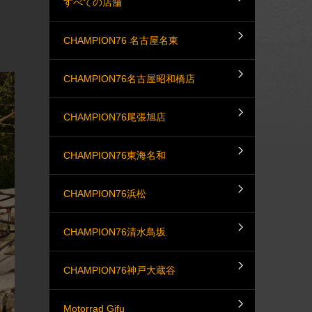
すべての店舗
CHAMPION76 名古屋名東
CHAMPION76名古屋昭和橋店
CHAMPION76尾張旭店
CHAMPION76東海名和
CHAMPION76浜松
CHAMPION76清水鳥坂
CHAMPION76神戸大蔵谷
Motorrad Gifu