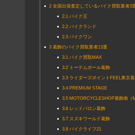
2
全国出張査定しているバイク買取業者3
2.1
バイク王
2.2
バイクランド
2.3
バイクワン
3
葛飾のバイク買取業者13選
3.1
バイク買取MAX
3.2
トーテムポール葛飾
3.3
ライダーズポイントFEEL東京
3.4
PREMIUM STAGE
3.5
MOTORCYCLESHOP葛飾南（
3.6
レッドバロン葛飾
3.7
スズキワールド葛飾
3.8
バイクライフ21