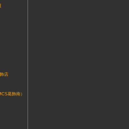
選
葛飾店
MCS葛飾南）