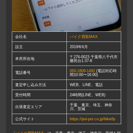
会社名
バイク買取MAX
設立
2019年6月
〒276-0023 千葉県八千代市
本所所在地
勝田台1-37-8
050-1809-1492
(電話対応時
電話番号
間10:00〜18:00)
査定申し込み方法
WEB、LINE、電話
受付時間
24時間(LINE、WEB)
千葉、東京、埼玉、神奈
出張査定エリア
川、茨城
公式サイト
https://poi-poi.co.jp/bike/lp