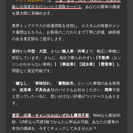
「
バイク買取MAX
」は、
千葉・東京・埼玉・神奈川・茨城を対
象に出張査定を行うバイク買取サービス
。あなたの愛車の価値
を最大限に見極めます。
業界トップクラスの高価買取を目指し、カスタムの有無やメン
テ履歴はもちろん、お客様のこだわりまで丁寧に評価。納得感
のある査定額をご提示します。
原付
から
中型
・
大型
、さらに
輸入車
・
外車
まで、幅広い車種に
対応しています。 さらに、他社で断られやすい【
不動車
（エン
ジンがかからない車両）】【
事故車
】【
冠水車
】【
雹害車
】も
問題なく査定可能です。
「
鍵なし
」「
車検切れ
」「
書類紛失
」といった事情のある車両
や、
改造車
・
不具合あり
のバイクもお任せください。
廃車
寸前
と思っていた一台に、思いがけない評価がつくケースもありま
す。
査定・出張・キャンセルはいずれも費用不要
。Webなら最短60
秒、LINEなら写真5枚でかんたん申込み可能。あなたの愛車の
本当の価値を、今すぐチェックしてみませんか？