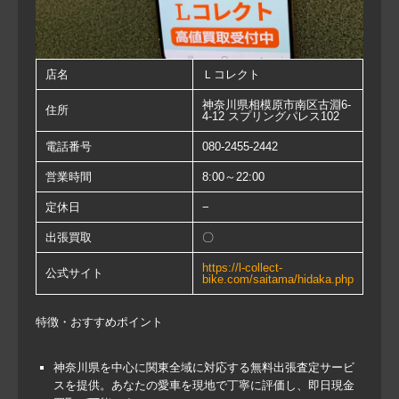
店名
Ｌコレクト
神奈川県相模原市南区古淵6-
住所
4-12 スプリングパレス102
電話番号
080-2455-2442
営業時間
8:00～22:00
定休日
−
出張買取
〇
https://l-collect-
公式サイト
bike.com/saitama/hidaka.php
特徴・おすすめポイント
神奈川県を中心に関東全域に対応する無料出張査定サービ
スを提供。あなたの愛車を現地で丁寧に評価し、即日現金