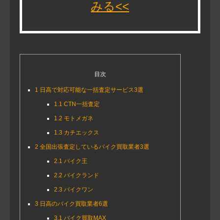
みる<<
目次
1
日高で対応可能な一括査定サービス3選
1.1
CTN一括査定
1.2
モトメガネ
1.3
カチエックス
2
全国出張査定しているバイク買取業者3選
2.1
バイク王
2.2
バイクランド
2.3
バイクワン
3
日高のバイク買取業者6選
3.1
バイク買取MAX