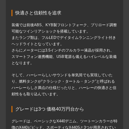
快適さと信頼性を追求
装備では前後ABS、KYB製フロントフォーク、プリロード調整
可能なツインリアショックを搭載しています。
またランプ類は、フルLEDでデイタイムランニングライト付き
ヘッドライトとなっています。
さらにメーターには3.5インチのフルカラー液晶が採用され、
スマートフォン連携機能、USB電源も備えるハイレベルな装備
となります。
そして、ハーレーらしいサウンドを単気筒でも実現していた
り、燃料タンクが“クラシック・タートル・タンク”と呼ばれる
ハーレーらしさ満点の仕様だったりと、ハーレーの快適さと信
頼性をも取り込んでいます。
グレードは3つ 価格40万円台から
グレードは、ベーシックなX440デニム、ツートーンカラーが特
徴のX440ビビッド、スポーティなX440Sと3つが用意されてい