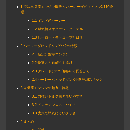
1
空冷単気筒エンジン搭載の ハーレーダビッドソンX440登
場
1.1
インド産ハーレー
1.2
単気筒ネオクラシックモデル
1.3
ヒーロー・モトコープとは？
2
ハーレーダビッドソンX440の特徴
2.1
新設計空冷エンジン
2.2
快適さと信頼性を追求
2.3
グレードは3つ 価格40万円台から
2.4
ハーレーダビッドソンX440 詳細スペック
3
単気筒エンジンの魅力・特徴
3.1
力強いトルク感と扱いやすさ
3.2
メンテナンスのしやすさ
3.3
丈夫で壊れにくいタフさ
4
まとめ
4.1
関連