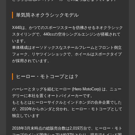
単気筒ネオクラシックモデル
X440は、かつてのスポーツスターを彷彿させるネオクラシック
スタイリングで、440ccの空冷シングルエンジンが搭載されて
います。
車体構成はオーソドックスなスチールフレームとフロント倒立
フォーク、リヤツインショックで、ホイールはスポークタイプ
が採用されています。
ヒーロー・モトコープとは？
ハーレーとタッグを組むヒーロー (Hero MotoCorp) は、ニュー
デリーに本社を置くオートバイメーカーです。
もともとはヒーローサイクルとインドホンダの合弁企業でした
が、2010年からホンダと分かれ、ヒーロー・モトコープとして
独立しています
2018年3月末時点の総販売台数は2,019万台で、ヒーロー・モト
コープのインド国内シェアは約37%となり、現在でもインド国