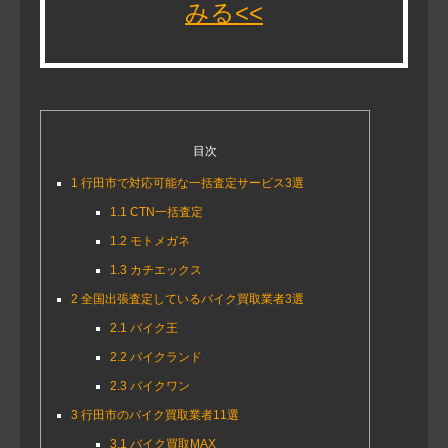
みる<<
目次
1
行田市で対応可能な一括査定サービス3選
1.1
CTN一括査定
1.2
モトメガネ
1.3
カチエックス
2
全国出張査定しているバイク買取業者3選
2.1
バイク王
2.2
バイクランド
2.3
バイクワン
3
行田市のバイク買取業者11選
3.1
バイク買取MAX