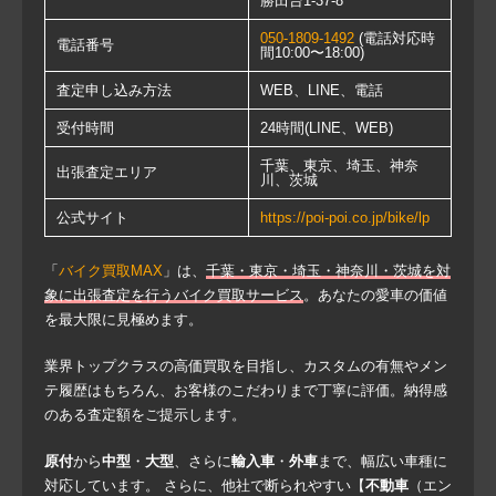
勝田台1-37-8
050-1809-1492
(電話対応時
電話番号
間10:00〜18:00)
査定申し込み方法
WEB、LINE、電話
受付時間
24時間(LINE、WEB)
千葉、東京、埼玉、神奈
出張査定エリア
川、茨城
公式サイト
https://poi-poi.co.jp/bike/lp
「
バイク買取MAX
」は、
千葉・東京・埼玉・神奈川・茨城を対
象に出張査定を行うバイク買取サービス
。あなたの愛車の価値
を最大限に見極めます。
業界トップクラスの高価買取を目指し、カスタムの有無やメン
テ履歴はもちろん、お客様のこだわりまで丁寧に評価。納得感
のある査定額をご提示します。
原付
から
中型
・
大型
、さらに
輸入車
・
外車
まで、幅広い車種に
対応しています。 さらに、他社で断られやすい【
不動車
（エン