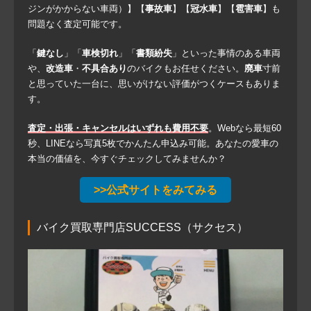
ジンがかからない車両）】【
事故車
】【
冠水車
】【
雹害車
】も
問題なく査定可能です。
「
鍵なし
」「
車検切れ
」「
書類紛失
」といった事情のある車両
や、
改造車
・
不具合あり
のバイクもお任せください。
廃車
寸前
と思っていた一台に、思いがけない評価がつくケースもありま
す。
査定・出張・キャンセルはいずれも費用不要
。Webなら最短60
秒、LINEなら写真5枚でかんたん申込み可能。あなたの愛車の
本当の価値を、今すぐチェックしてみませんか？
>>公式サイトをみてみる
バイク買取専門店SUCCESS（サクセス）