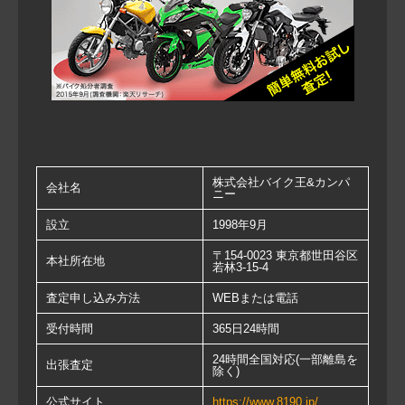
株式会社バイク王&カンパ
会社名
ニー
設立
1998年9月
〒154-0023 東京都世田谷区
本社所在地
若林3-15-4
査定申し込み方法
WEBまたは電話
受付時間
365日24時間
24時間全国対応(一部離島を
出張査定
除く)
公式サイト
https://www.8190.jp/