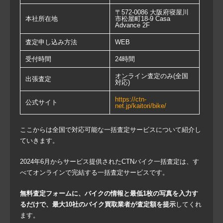
〒572-0086 大阪府寝屋川
本社所在地
市松屋町18-9 Casa
Advance 2F
査定申し込み方法
WEB
受付時間
24時間
オンライン査定のみ(全国
出張査定
対応)
https://ctn-
公式サイト
net.jp/kaitori/bike/
ここからは全国で対応可能な一括査定サービスについて紹介し
ていきます。
2024年6月からサービス提供されたCTNバイク一括査定は、す
べてオンラインで完結する一括査定サービスです。
無料査定フォームに、バイクの情報と最低1枚の写真を入力す
るだけで、最大10社のバイク買取業者が査定額を提示
してくれ
ます。