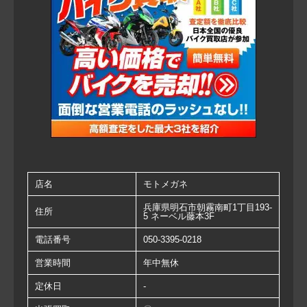
店名
モトメガネ
兵庫県明石市朝霧南町1丁目193-
住所
5 ネーベル藤本3F
電話番号
050-3395-0218
営業時間
年中無休
定休日
-