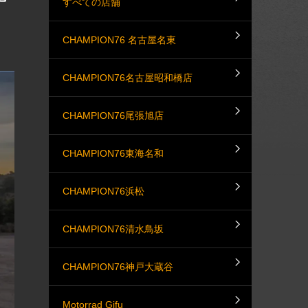
すべての店舗
CHAMPION76 名古屋名東
CHAMPION76名古屋昭和橋店
CHAMPION76尾張旭店
CHAMPION76東海名和
CHAMPION76浜松
CHAMPION76清水鳥坂
CHAMPION76神戸大蔵谷
Motorrad Gifu