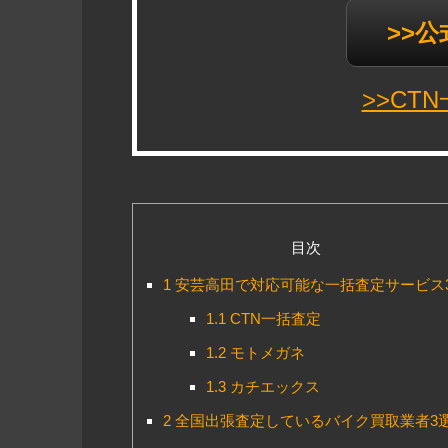
>>
>>CT
目次
1
安芸高田で対応可能な一括査定サービス
1.1
CTN一括査定
1.2
モトメガネ
1.3
カチエックス
2
全国出張査定しているバイク買取業者3