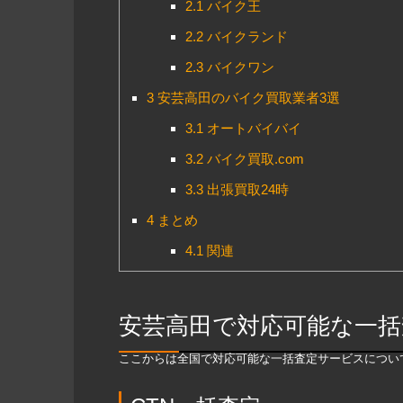
2.1
バイク王
2.2
バイクランド
2.3
バイクワン
3
安芸高田のバイク買取業者3選
3.1
オートバイバイ
3.2
バイク買取.com
3.3
出張買取24時
4
まとめ
4.1
関連
安芸高田で対応可能な一括
ここからは全国で対応可能な一括査定サービスについ