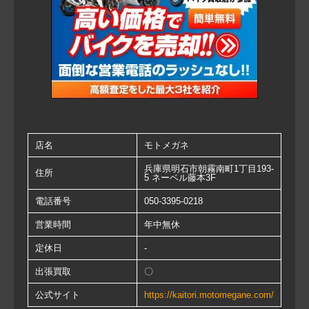
店名
モトメガネ
兵庫県明石市朝霧南町1丁目193-
住所
5 ネーベル藤本3F
電話番号
050-3395-0218
営業時間
年中無休
定休日
-
出張買取
〇
公式サイト
https://kaitori.motomegane.com/