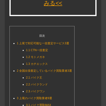
みる<<
目次
1
上尾で対応可能な一括査定サービス3選
1.1
CTN一括査定
1.2
モトメガネ
1.3
カチエックス
2
全国出張査定しているバイク買取業者3選
2.1
バイク王
2.2
バイクランド
2.3
バイクワン
3
上尾のバイク買取業者9選
3.1
バイク買取MAX