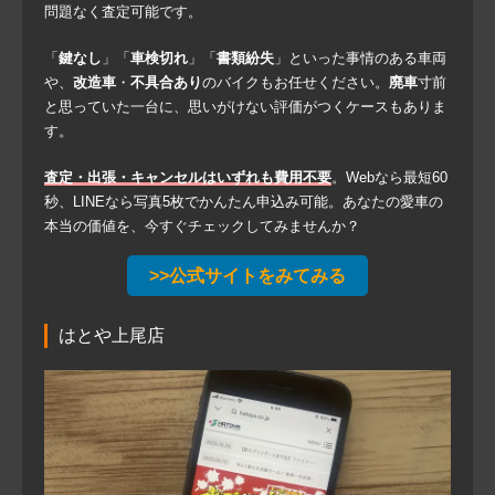
問題なく査定可能です。
「
鍵なし
」「
車検切れ
」「
書類紛失
」といった事情のある車両
や、
改造車
・
不具合あり
のバイクもお任せください。
廃車
寸前
と思っていた一台に、思いがけない評価がつくケースもありま
す。
査定・出張・キャンセルはいずれも費用不要
。Webなら最短60
秒、LINEなら写真5枚でかんたん申込み可能。あなたの愛車の
本当の価値を、今すぐチェックしてみませんか？
>>公式サイトをみてみる
はとや上尾店