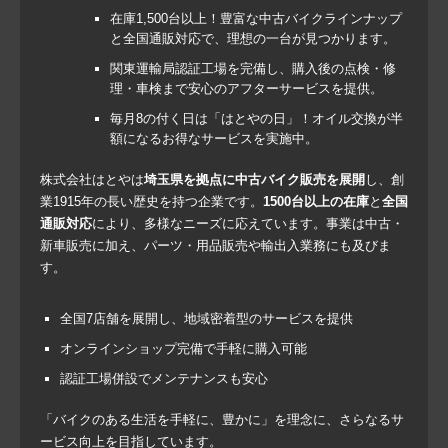
在庫1,500台以上！豊富な中古バイクラインナップ
と全国通販対応で、理想の一台が見つかります。
関東運輸局認証工場を完備し、購入後の点検・修
理・車検まで安心のアフターサービスを提供。
毎月8の付く日は「はとやの日」！オイル交換が半
額になるお得なサービスを実施中。
株式会社はとやは
埼玉県を拠点に中古バイク販売を展開
し、創
業1915年の長い歴史を持つ企業です。
1500台以上の在庫
と
全国
通販対応
により、多様なニーズに応えています。事業は中古・
新車販売に加え、パーツ・用品販売や輸出入業務にも及びま
す。
全国7店舗を展開
し、地域密着型のサービスを提供
オンラインショップ完備
で手軽に購入可能
認証工場併設
でメンテナンスも安心
「バイクのある生活を手軽に、豊かに」を理念に、さらなるサ
ービス向上を目指しています。