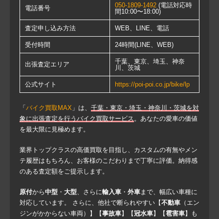
050-1809-1492
(電話対応時
電話番号
間10:00〜18:00)
査定申し込み方法
WEB、LINE、電話
受付時間
24時間(LINE、WEB)
千葉、東京、埼玉、神奈
出張査定エリア
川、茨城
公式サイト
https://poi-poi.co.jp/bike/lp
「
バイク買取MAX
」は、
千葉・東京・埼玉・神奈川・茨城を対
象に出張査定を行うバイク買取サービス
。あなたの愛車の価値
を最大限に見極めます。
業界トップクラスの高価買取を目指し、カスタムの有無やメン
テ履歴はもちろん、お客様のこだわりまで丁寧に評価。納得感
のある査定額をご提示します。
原付
から
中型
・
大型
、さらに
輸入車
・
外車
まで、幅広い車種に
対応しています。 さらに、他社で断られやすい【
不動車
（エン
ジンがかからない車両）】【
事故車
】【
冠水車
】【
雹害車
】も