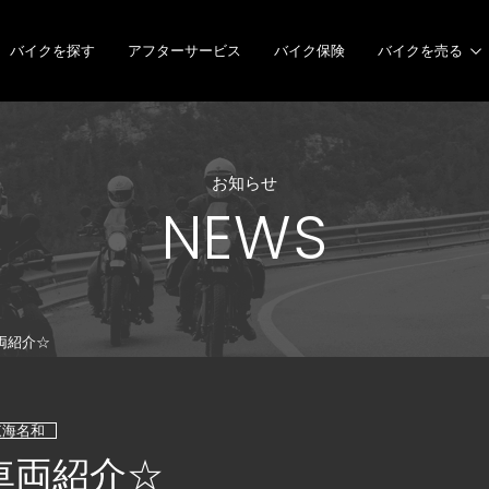
バイクを探す
アフターサービス
バイク保険
バイクを売る
お知らせ
NEWS
両紹介☆
6東海名和
車両紹介☆