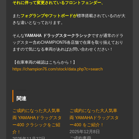
それに伴って変更されているフロントフェンダー、
また
フォグランプやフットボードが
標準搭載されているのが大
きな違いとなっております。
そんな
YAMAHA ドラッグスタークラシック
ですが通常のドラ
ッグスター含めCHAMPION76各店舗で在庫を取り揃えており
ますので気になる車両があればお問い合わせください！
【在庫車両の確認はこちらから！】
https://champion76.com/stock/data.php?c=search
関連
ご成約になった大人気車
ご成約になった大人気車
両 YAMAHAドラッグスタ
両 YAMAHAドラッグスタ
ー400 クラシックをご紹
ー400 をご紹介！
2025年12月8日
介！
ご成約車両
2025年11月27日